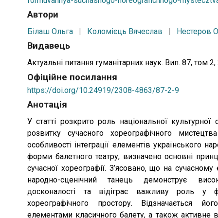
formuvannya-suchasnogo-horeografichnogo-mystecztva
Автори
Білаш Ольга
|
Коломієць Вячеслав
|
Нестеров 
Видавець
Актуальнi питання гуманiтарних наук. Вип. 87, том 2,
Офіційне посилання
https://doi.org/10.24919/2308-4863/87-2-9
Анотація
У статті розкрито роль національної культурної 
розвитку сучасного хореографічного мистецтва
особливості інтеграції елементів українського на
форми балетного театру, визначено основні принц
сучасної хореографії. З’ясовано, що на сучасному 
народно-сценічний танець демонструє висо
досконалості та відіграє важливу роль у ф
хореографічного простору. Відзначається йог
елементами класичного балету, а також активне в