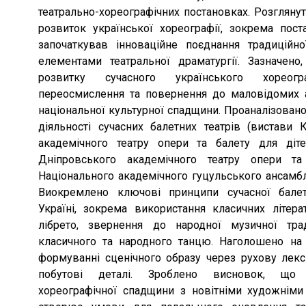
театрально-хореографічних постановках. Розглянут
розвиток української хореографії, зокрема пост
започаткував інноваційне поєднання традиційно
елементами театральної драматургії. Зазначе
розвитку сучасного українського хореог
переосмислення та повернення до маловідомих а
національної культурної спадщини. Проаналізовано
діяльності сучасних балетних театрів (вистави 
академічного театру опери та балету для діте
Дніпровського академічного театру опери та 
Національного академічного гуцульського ансамблю
Виокремлено ключові принципи сучасної балет
Україні, зокрема використання класичних літера
лібрето, звернення до народної музичної тра
класичного та народного танцю. Наголошено на р
формуванні сценічного образу через рухову лекси
побутові деталі. Зроблено висновок, що 
хореографічної спадщини з новітніми художніми