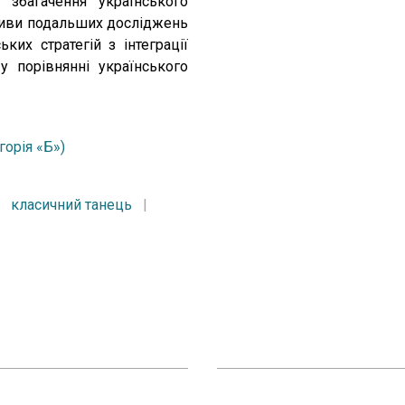
збагачення українського
ктиви подальших досліджень
ких стратегій з інтеграції
 порівнянні українського
горія «Б»)
|
класичний танець
|