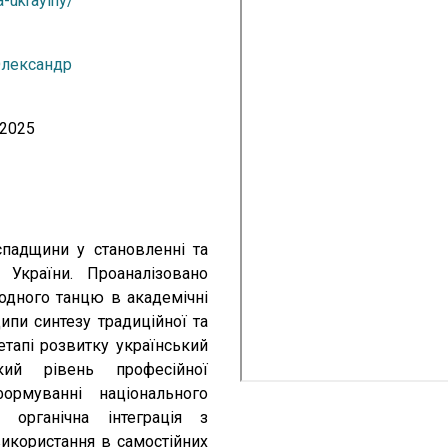
-ukrayiny/
Олександр
 2025
спадщини у становленні та
 України. Проаналізовано
родного танцю в академічні
ипи синтезу традиційної та
етапі розвитку український
кий рівень професійної
ормуванні національного
о органічна інтеграція з
икористання в самостійних