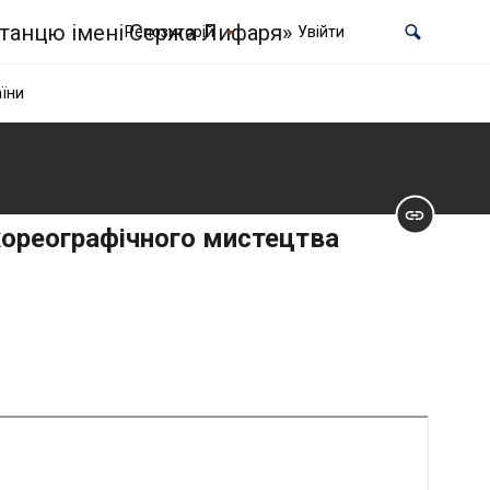
Репозиторій
Увійти
їни
хореографічного мистецтва