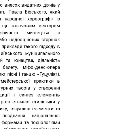
о внесок видатних діячів у
ать Павла Вірського, який
ї народної хореографії із
но, що ключовим вектором
рафічного мистецтва є
бо недооцінених сторінок
 приклади такого підходу в
Київського муніципального
й та юнацтва, діяльність
балету, міфо-денс-опера
 пісні і танцю «Гуцулія»).
мейстерської практики в
турних творів у створенні
диції і синтез елементів
олі етнічної стилістики у
ку, візуальні елементи та
поєднання національної
 формами та технологіями