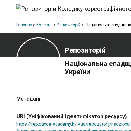
Головна
>
Колекції
>
Репозиторій
>
Національна спадщина 
Репозиторій
Національна спадщ
України
Метадані
URI (Уніфікований ідентифікатор ресурсу)
https://rep.dance-academy.kyiv.ua/repozytorij/naczion