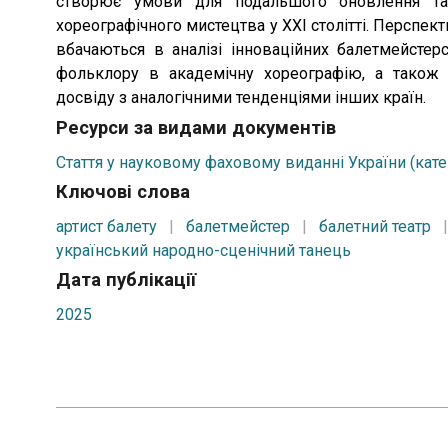
створює умови для подальшого оновлення та 
хореографічного мистецтва у XXI столітті. Перспе
вбачаються в аналізі інноваційних балетмейстерсь
фольклору в академічну хореографію, а також у
досвіду з аналогічними тенденціями інших країн.
Ресурси за видами документів
Стаття у науковому фаховому виданні України (кате
Ключові слова
артист балету
|
балетмейстер
|
балетний театр
український народно-сценічний танець
Дата публікації
2025