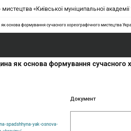
як основа формування сучасного хореографічного мистецтва Укра
ина як основа формування сучасного 
Документ
alna-spadshhyna-yak-osnova-