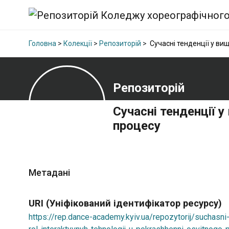
Головна
>
Колекції
>
Репозиторій
>
Сучасні тенденції у вищ
Репозиторій
Сучасні тенденції у
процесу
Метадані
URI (Уніфікований ідентифікатор ресурсу)
https://rep.dance-academy.kyiv.ua/repozytorij/suchasni-