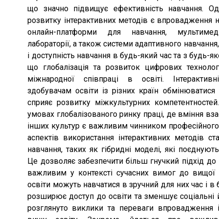
що значно підвищує ефективність навчання. Од
розвитку інтерактивних методів є впровадження нов
онлайн-платформи для навчання, мультимедійні ресурси, віртуальні
лабораторії, а також системи адаптивного навчання, які забезпечують гнучкість
і доступність навчання в будь-який час та з будь-як
що глобалізація та розвиток цифрових техноло
міжнародної співпраці в освіті. Інтерактивні технології дозволяють
здобувачам освіти із різних країн обмінюватися
сприяє розвитку міжкультурних компетентносте
умовах глобалізованого ринку праці, де вміння вз
інших культур є важливим чинником професійного успіху. Одним із важливих
аспектів використання інтерактивних методів с
навчання, таких як гібридні моделі, які поєднують онлайн-і офлайн-формати.
Це дозволяє забезпечити більш гнучкий підхід до навчального процесу, що є
важливим у контексті сучасних вимог до вищої о
освіти можуть навчатися в зручний для них час і в 
розширює доступ до освіти та зменшує соціальні й
розглянуто виклики та переваги впровадження інтерактивних технологій у