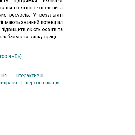
ії мають значний потенціал
підвищити якість освіти та
 глобального ринку праці.
горія «Б»)
ння
|
інтерактивні
івпраця
|
персоналізація