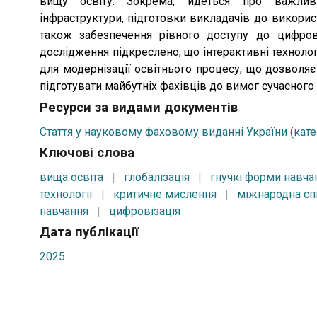
вищу освіту. Зокрема, йдеться про важливість підтримки технічної
інфраструктури, підготовки викладачів до використання новітніх технологій, а
також забезпечення рівного доступу до цифрових ресурсів. У результаті
дослідження підкреслено, що інтерактивні технолог
для модернізації освітнього процесу, що дозволяє 
підготувати майбутніх фахівців до вимог сучасного
Ресурси за видами документів
Стаття у науковому фаховому виданні України (кате
Ключові слова
вища освіта
|
глобалізація
|
гнучкі форми навча
технології
|
критичне мислення
|
міжнародна сп
навчання
|
цифровізація
Дата публікації
2025