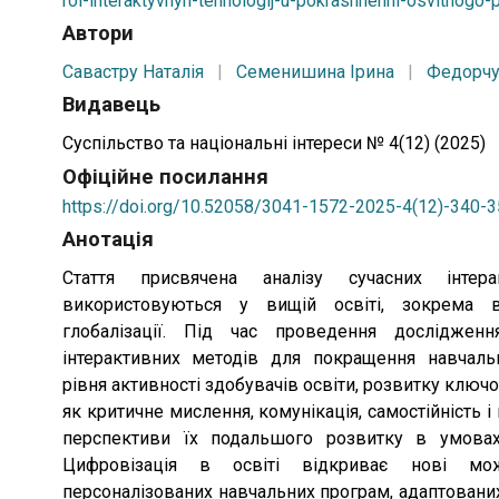
rol-interaktyvnyh-tehnologij-u-pokrashhenni-osvitnogo
Автори
Савастру Наталія
|
Семенишина Ірина
|
Федорчу
Видавець
Суспільство та національні інтереси № 4(12) (2025)
Офіційне посилання
https://doi.org/10.52058/3041-1572-2025-4(12)-340-
Анотація
Стаття присвячена аналізу сучасних інтеракт
використовуються у вищій освіті, зокрема в умовах цифровізації і
глобалізації. Під час проведення дослідження розглянуто важливість
інтерактивних методів для покращення навчального процесу, підвищення
рівня активності здобувачів освіти, розвитку ключових компетентностей, таких
як критичне мислення, комунікація, самостійність і
перспективи їх подальшого розвитку в умовах
Цифровізація в освіті відкриває нові мо
персоналізованих навчальних програм, адаптованих