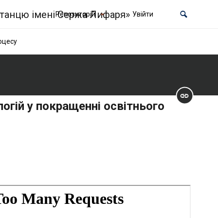
Репозиторій
Увійти
роцесу
ологій у покращенні освітнього