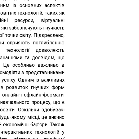
ним із основних аспектів
ітніх технологій, таких як
ої точки світу. Підкреслено,
гій сприяють поглибленню
 знаннями та досвідом, що
й. Це особливо важливо в
аємодіяти з представниками
тав розвиток гнучких форм
світи. Оскільки здобувачі
будь-якому місці, це значно
 економічні бар’єри. Також