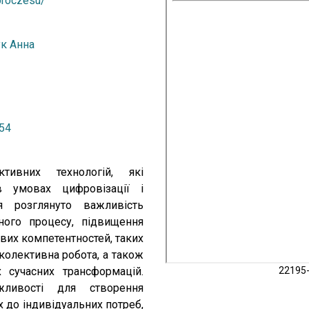
-proczesu/
к Анна
354
ивних технологій, які
 колективна робота, а також
 сучасних трансформацій.
22195-
жливості для створення
 до індивідуальних потреб,