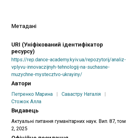
Метадані
URI (Уніфікований ідентифікатор
ресурсу)
https://rep.dance-academy.kyiv.ua/repozytorij/analiz-
vplyvu-innovaczijnyh-tehnologij-na-suchasne-
muzychne-mystecztvo-ukrayiny/
Автори
Петренко Марина
|
Савастру Наталія
|
Стожок Алла
Видавець
Актуальнi питання гуманiтарних наук. Вип. 87, том
2, 2025
Офіційне посилання