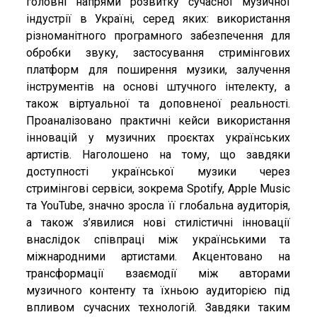
головні напрями розвитку сучасної музичної
індустрії в Україні, серед яких: використання
різноманітного програмного забезпечення для
обробки звуку, застосування стримінгових
платформ для поширення музики, залучення
інструментів на основі штучного інтелекту, а
також віртуальної та доповненої реальності.
Проаналізовано практичні кейси використання
інновацій у музичних проєктах українських
артистів. Наголошено на тому, що завдяки
доступності української музики через
стримінгові сервіси, зокрема Spotify, Apple Music
та YouTube, значно зросла її глобальна аудиторія,
а також з’явилися нові стилістичні інновації
внаслідок співпраці між українськими та
міжнародними артистами. Акцентовано на
трансформації взаємодії між авторами
музичного контенту та їхньою аудиторією під
впливом сучасних технологій. Завдяки таким