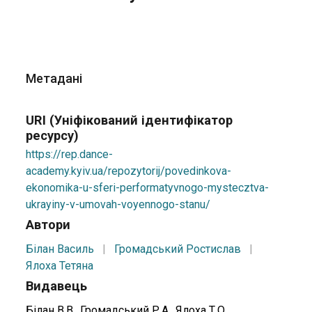
Метадані
URI (Уніфікований ідентифікатор
ресурсу)
https://rep.dance-
academy.kyiv.ua/repozytorij/povedinkova-
ekonomika-u-sferi-performatyvnogo-mystecztva-
ukrayiny-v-umovah-voyennogo-stanu/
Автори
Білан Василь
|
Громадський Ростислав
|
Ялоха Тетяна
Видавець
Білан В.В., Громадський Р.А., Ялоха Т.О.