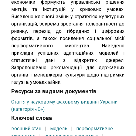
економіки формують управлінські рішення
митців та інституцій у кризових умовах.
Виявлено ключові зміни у стратегіях культурних
організацій, зокрема зростання толерантності до
ризику, перехід до гібридних і цифрових
форматів, а також посилення соціальної місії
перформативного мистецтва. Наведено
приклади успішних адаптаційних моделей і
статистичні дані з відкритих джерел.
Запропоновано рекомендації для державних
органів і менеджерів культури щодо підтримки
галузі в умовах війни.
Ресурси за видами документів
Стаття у науковому фаховому виданні України
(категорія «Б»)
Ключові слова
воєнний стан
|
модель
|
перформативне
мистецтво
|
поведінкова економіка
|