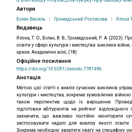
u-sferi-kultury-i-mystecztva-vyklyky-vijny-naslidky-ene
Автори
Білан Василь
|
Громадський Ростислав
|
Ялоха 
Видавець
Ялоха, Т. О., Білан, В. В., Громадський, Р. А. (2023).
освіти у сфері культури і мистецтва: виклики війни,
кризи. Академічні візії, (18)
Офіційне посилання
https://doi.org/10.5281/zenodo.7781496
Анотація
Метою цієї статті є аналіз сучасних викликів управ
культури і мистецтва, зокрема зумовлених війною
також перспектив щодо їх вирішення. Провед
підготовки абітурієнтів на рейтинг відповідного 
зазначити, що важливо постійно моніторити суча
застосовувати надалі для аналізу якості освіти 
Зокрема необхідно звертати увагу на специфіку окр