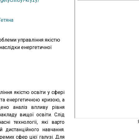
rgetychnoyi-kryzy/
Тетяна
 Проблеми управління якістю
 наслідки енергетичної
ління якістю освіти у сфері
 та енергетичною кризою, а
ено аналіз впливу рівня
закладу вищої освіти. Слід
сні технології, які варто
й дистанційного навчання.
емих сфер цієї галузі. Для