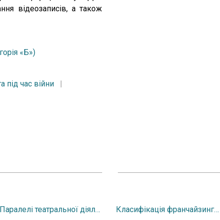
ння відеозаписів, а також
горія «Б»)
та під час війни
|
Паралелі театральної діяльності Павла Вірського та Сержа Лифаря
Класифікація франчайзингу та особливості його різновидів у підприємницькій діяльності