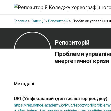
Головна
>
Колекції
>
Репозиторій
>
Проблеми управління які
Репозиторій
Проблеми управлінн
енергетичної кризи
Метадані
URI (Уніфікований ідентифікатор ресурсу)
https://rep.dance-academy.kyiv.ua/repozytorij/problemy