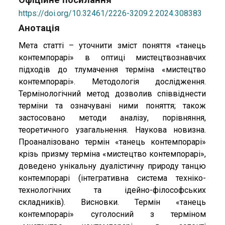
https://doi.org/10.32461/2226-3209.2.2024.308383
Анотація
Мета статті – уточнити зміст поняття «танець
контемпорарі» в оптиці мистецтвознавчих
підходів до тлумачення терміна «мистецтво
контемпорарі». Методологія дослідження.
Термінологічний метод дозволив співвіднести
терміни та означувані ними поняття; також
застосовано методи аналізу, порівняння,
теоретичного узагальнення. Наукова новизна.
Проаналізовано термін «танець контемпорарі»
крізь призму терміна «мистецтво контемпорарі»,
доведено унікальну дуалістичну природу танцю
контемпорарі (інтегративна система техніко-
технологічних та ідейно-філософських
складників). Висновки. Термін «танець
контемпорарі» суголосний з терміном