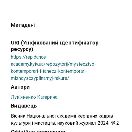
Метадані
URI (Уніфікований ідентифікатор
ресурсу)
https://rep.dance-
academy.kyiv.ua/repozytorij/mystecztvo-
kontemporari-i-tanecz-kontemporari-
mizhdysczyplinarnyj-rakurs/
Автори
Лук'яненко Катерина
Видавець
Вісник Національної академії керівних кадрів
культури і мистецтв: науковий журнал. 2024. № 2
Офіційне посилання