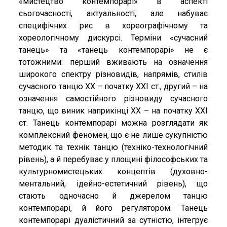
«мистецтво контемпорарі» в аспекті
сьогочасності, актуальності, але набуває
специфічних рис в хореографічному та
хореологічному дискурсі. Терміни «сучасний
танець» та «танець контемпорарі» не є
тотожними: перший вживають на означення
широкого спектру різновидів, напрямів, стилів
сучасного танцю ХХ – початку ХХІ ст., другий – на
означення самостійного різновиду сучасного
танцю, що виник наприкінці ХХ – на початку ХХІ
ст. Танець контемпорарі можна розглядати як
комплексний феномен, що є не лише сукупністю
методик та технік танцю (техніко-технологічний
рівень), а й перебуває у площині філософських та
культурномистецьких концептів (духовно-
ментальний, ідейно-естетичний рівень), що
стають одночасно й джерелом танцю
контемпорарі, й його регулятором. Танець
контемпорарі дуалістичний за сутністю, інтегрує