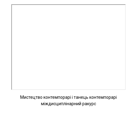
Мистецтво контемпорарі і танець контемпорарі
міждисциплінарний ракурс