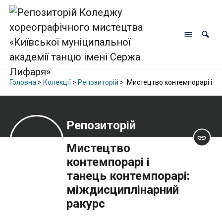
Головна
>
Колекції
>
Репозиторій
>
Мистецтво контемпорарі і та
Репозиторій
Мистецтво
контемпорарі і
танець контемпорарі:
міждисциплінарний
ракурс