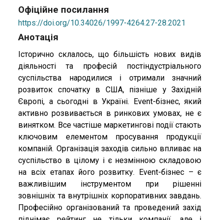
Офіційне посилання
https://doi.org/10.34026/1997-4264.27-28.2021
Анотація
Історично склалось, що більшість нових видів
діяльності та професій постіндустріального
суспільства народилися і отримали значний
розвиток спочатку в США, пізніше у Західній
Європі, а сьогодні в Україні. Еvent-бізнес, який
активно розвивається в ринкових умовах, не є
винятком. Все частіше маркетингові події стають
ключовим елементом просування продукції
компаній. Організація заходів сильно впливає на
суспільство в цілому і є незмінною складовою
на всіх етапах його розвитку. Event-бізнес – є
важливішим інструментом при рішенні
зовнішніх та внутрішніх корпоративних завдань.
Професійно організований та проведений захід
піднімає рейтинг не тільки компанії, але і