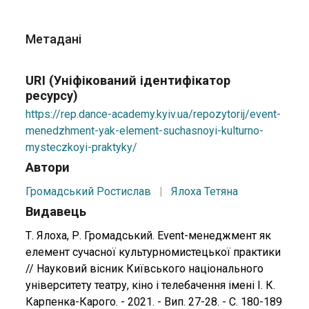
Метадані
URI (Уніфікований ідентифікатор
ресурсу)
https://rep.dance-academy.kyiv.ua/repozytorij/event-
menedzhment-yak-element-suchasnoyi-kulturno-
mysteczkoyi-praktyky/
Автори
Громадський Ростислав
|
Ялоха Тетяна
Видавець
Т. Ялоха, Р. Громадський. Event-менеджмент як
елемент сучасної культурномистецької практики
// Науковий вісник Київського національного
університету театру, кіно і телебачення імені І. К.
Карпенка-Карого. - 2021. - Вип. 27-28. - С. 180-189