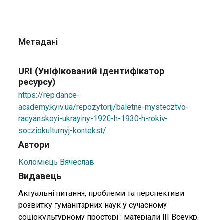
Метадані
URI (Уніфікований ідентифікатор
ресурсу)
https://rep.dance-
academy.kyiv.ua/repozytorij/baletne-mystecztvo-
radyanskoyi-ukrayiny-1920-h-1930-h-rokiv-
socziokulturnyj-kontekst/
Автори
Коломієць Вячеслав
Видавець
Актуальні питання, проблеми та перспективи
розвитку гуманітарних наук у сучасному
соціокультурному просторі : матеріали ІІІ Всеукр.