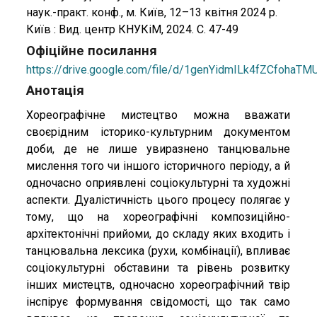
наук.-практ. конф., м. Київ, 12–13 квітня 2024 р.
Київ : Вид. центр КНУКіМ, 2024. С. 47-49
Офіційне посилання
https://drive.google.com/file/d/1genYidmILk4fZCfoha
Анотація
Хореографічне мистецтво можна вважати
своєрідним історико-культурним документом
доби, де не лише увиразнено танцювальне
мислення того чи іншого історичного періоду, а й
одночасно оприявлені соціокультурні та художні
аспекти. Дуалістичність цього процесу полягає у
тому, що на хореографічні композиційно-
архітектонічні прийоми, до складу яких входить і
танцювальна лексика (рухи, комбінації), впливає
соціокультурні обставини та рівень розвитку
інших мистецтв, одночасно хореографічний твір
інспірує формування свідомості, що так само