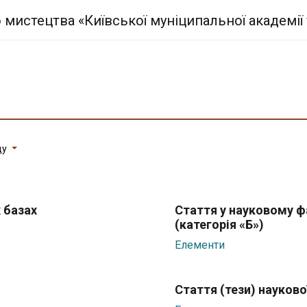
ду
 базах
Стаття у науковому ф
(категорія «Б»)
Елементи
Стаття (тези) науково