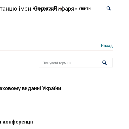
Репозиторій
Увійти
Назад
аховому виданні України
ї конференції