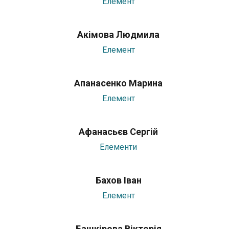
Елемент
Акімова Людмила
Елемент
Апанасенко Марина
Елемент
Афанасьєв Сергій
Елементи
Бахов Іван
Елемент
Башкірова Вікторія