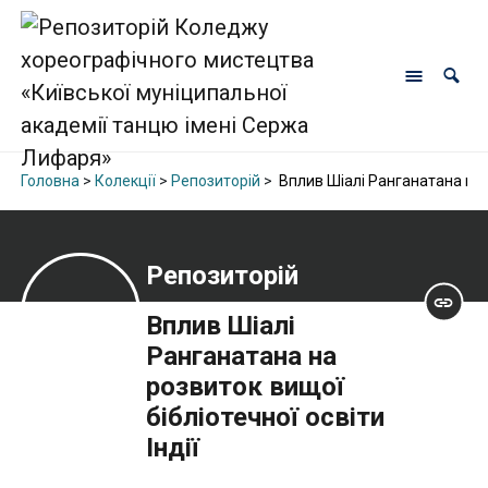
Головна
>
Колекції
>
Репозиторій
>
Вплив Шіалі Ранганатана на р
Репозиторій
Вплив Шіалі
Ранганатана на
розвиток вищої
бібліотечної освіти
Індії