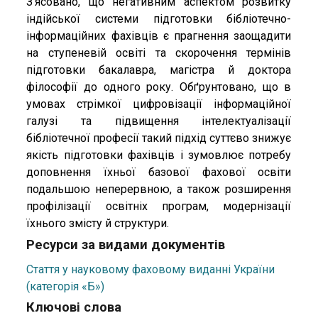
З'ясовано, що негативним аспектом розвитку
індійської системи підготовки бібліотечно-
інформаційних фахівців є прагнення заощадити
на ступеневій освіті та скорочення термінів
підготовки бакалавра, магістра й доктора
філософії до одного року. Обґрунтовано, що в
умовах стрімкої цифровізації інформаційної
галузі та підвищення інтелектуалізації
бібліотечної професії такий підхід суттєво знижує
якість підготовки фахівців і зумовлює потребу
доповнення їхньої базової фахової освіти
подальшою неперервною, а також розширення
профілізації освітніх програм, модернізації
їхнього змісту й структури.
Ресурси за видами документів
Стаття у науковому фаховому виданні України
(категорія «Б»)
Ключові слова