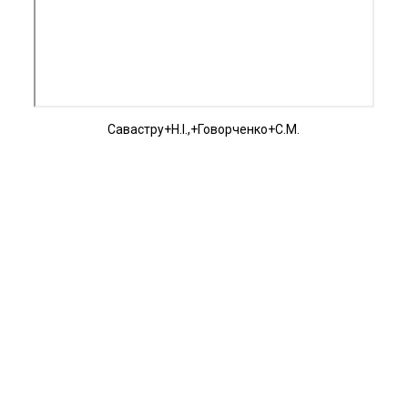
Савастру+Н.І.,+Говорченко+С.М.