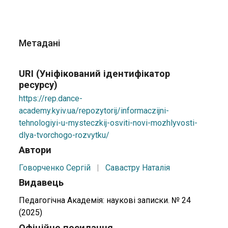
Метадані
URI (Уніфікований ідентифікатор
ресурсу)
https://rep.dance-
academy.kyiv.ua/repozytorij/informaczijni-
tehnologiyi-u-mysteczkij-osviti-novi-mozhlyvosti-
dlya-tvorchogo-rozvytku/
Автори
Говорченко Сергій
|
Савастру Наталія
Видавець
Педагогічна Академія: наукові записки. № 24
(2025)
Офіційне посилання