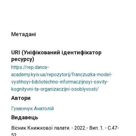
Метадані
URI (Уніфікований ідентифікатор
ресурсу)
https://rep.dance-
academy.kyiv.ua/repozytorij/franczuzka-model-
vyshhoyi-bibliotechno-informaczijnoyi-osvity-
kognityvni-ta-organizaczijni-osoblyvosti/
Автори
Гуменчук Анатолій
Видавець
Вісник Книжкової палати. - 2022.- Вип. 1. - С.47-
52.